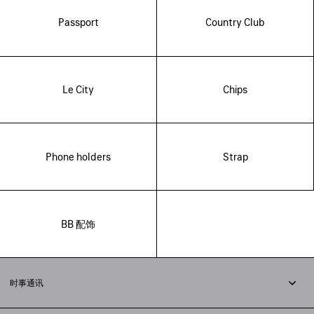
Passport
Country Club
Le City
Chips
Phone holders
Strap
BB 配饰
时事通讯
订阅时事通讯