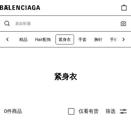
plorer
精品
Hair配饰
紧身衣
手套
胸针
手机壳
紧身衣
0
件商品
仅看有货
筛选