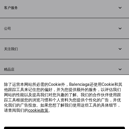
客户服务
追踪您的订单
退货
公司
配送方式
职业
支付
隐私政策
&
Cookie政策
常见问题解答
关注我们
法律问题
微信
联合国世界粮食计划署
微博
举报平台
精品店
小红书
精品店预约
抖音
除了运营本网站所必需的Cookie外，Balenciaga还使用Cookie和其
寻找附近的精品店
他跟踪工具来记住您的偏好，并为您提供额外的服务，以评估我们
实时聊天客服
网站的性能以及提高我们对您兴趣的了解。我们的合作伙伴使用跟
发送邮件
踪工具根据您的浏览习惯和个人资料为您提供个性化的广告，并优
我们将在24小时内给予回复
化我们的广告投放。如果您想了解我们使用这些工具的具体细节，
© 2020 巴黎世家贸易（上海）有限公司
请查阅我们的
cookie政策
。
联系我们：
400-610-6018
周一至周日，上午10点至晚上9点
沪ICP备20008735号-2