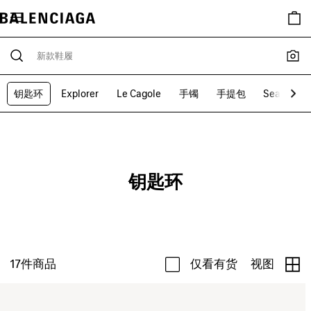
钥匙环
Explorer
Le Cagole
手镯
手提包
Seasonal 
钥匙环
17
件商品
仅看有货
视图