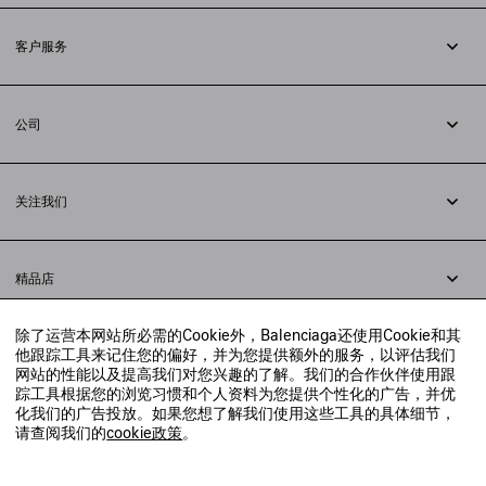
客户服务
追踪您的订单
退货
公司
配送方式
职业
支付
隐私政策
&
Cookie政策
常见问题解答
关注我们
法律问题
微信
联合国世界粮食计划署
微博
举报平台
精品店
小红书
精品店预约
抖音
除了运营本网站所必需的Cookie外，Balenciaga还使用Cookie和其
寻找附近的精品店
他跟踪工具来记住您的偏好，并为您提供额外的服务，以评估我们
实时聊天客服
网站的性能以及提高我们对您兴趣的了解。我们的合作伙伴使用跟
发送邮件
踪工具根据您的浏览习惯和个人资料为您提供个性化的广告，并优
我们将在24小时内给予回复
化我们的广告投放。如果您想了解我们使用这些工具的具体细节，
© 2020 巴黎世家贸易（上海）有限公司
请查阅我们的
cookie政策
。
联系我们：
400-610-6018
周一至周日，上午10点至晚上9点
沪ICP备20008735号-2