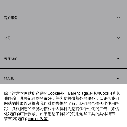
订阅时事通讯
客户服务
追踪您的订单
退货
公司
配送方式
职业
支付
隐私政策
&
Cookie政策
常见问题解答
关注我们
法律问题
微信
联合国世界粮食计划署
微博
举报平台
精品店
小红书
精品店预约
抖音
除了运营本网站所必需的Cookie外，Balenciaga还使用Cookie和其
寻找附近的精品店
他跟踪工具来记住您的偏好，并为您提供额外的服务，以评估我们
实时聊天客服
网站的性能以及提高我们对您兴趣的了解。我们的合作伙伴使用跟
发送邮件
踪工具根据您的浏览习惯和个人资料为您提供个性化的广告，并优
我们将在24小时内给予回复
化我们的广告投放。如果您想了解我们使用这些工具的具体细节，
© 2020 巴黎世家贸易（上海）有限公司
请查阅我们的
cookie政策
。
联系我们：
400-610-6018
周一至周日，上午10点至晚上9点