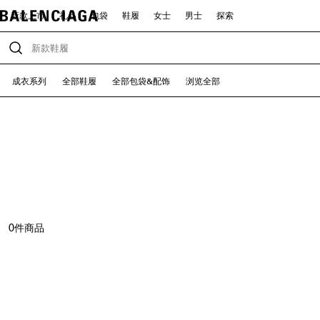
新款上市
礼品
包袋
鞋履
女士
男士
探索
成衣系列
全部鞋履
全部包袋&配饰
浏览全部
0
件商品